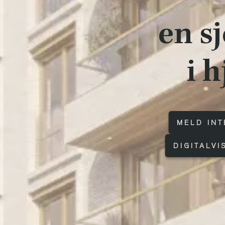
en s
i 
MELD INT
DIGITALVI